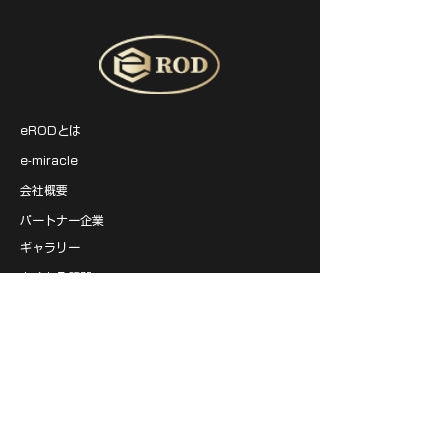
するFuture Wellnessの考
え方やブランドコンセプト
をご紹介するとともに、
製品および独自のメソッド
をご体験いただけます。 ま
た、毛細血管観察を通じ
て、ご自身の身体の状態を
eRODとは
知るきっかけとなる体験も
ご用意しております。 ※毛
e-miracle
細血管観察は健康状態の診
会社概要
断や医療行為を目的とする
ものではありません。 開
パートナー企業
催概要 開催日 2026年8
ギャラリー
月18日（火） 会場 東京都
墨田区本所1-4-7 栗本ビ
よくある質問
ル2F 都営大江戸線「蔵前
駅」A7出口より徒歩約5
お問い合わせ
分 当日のスケジュール
LINEスタンプ
13:00〜14:30 交流会・
製品紹介 製品の特長や活
アプリダウンロード
用方法、Future Wellness
の考え方についてご紹介い
製品体験会
たします。 14:30〜
17:30 観察会・事業相