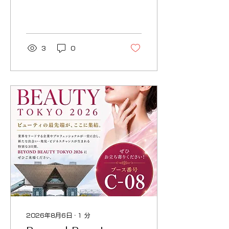
に開催していた説明会を、
九州エリアの皆様にもご参
加いただける機会として開
催することとなりました。
「実際に体験してみたい」
3
0
「eRODについて詳しく知
りたい」という方は、ぜひ
この機会にご参加くださ
い。 eROD説明会で体験で
きること 説明会では、
eRODが提案するFuture
Wellnessの考え方やブラ
ンドコンセプトをご紹介す
るとともに、製品および独
自のメソッドをご体験いた
だけます。 また、毛細血管
観察を通じて、ご自身の身
体の状態を知るきっかけと
なる体験もご用意しており
ます。 ※毛細血管観察は健
康状態の診断や医療行為を
目的とするものではありま
2026年8月6日
∙
1
分
せん。 開催概要 開催日