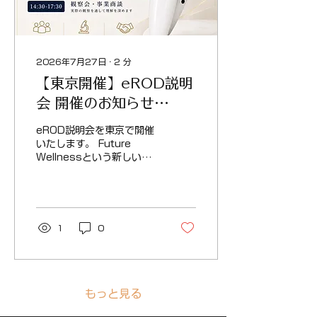
「Future Wellness」とい
うブランドコンセプトのも
と、毎日のセルフケア習慣
を通じて、より心地よい未
来をご提案しています。 展
2026年7月27日
∙
2
分
示会では、製品だけでな
【東京開催】eROD説明
く、私たちが目指すFuture
Wellnessの世界観もぜひ
会 開催のお知らせ
ご体感ください。 美容・
2026.8.18
ウェルネス業界の皆様をは
eROD説明会を東京で開催
じめ、販売をご検討中の企
いたします。 Future
業様、代理店をご検討の
Wellnessという新しいラ
方、製品にご興味をお持ち
イフスタイルをご提案する
の皆様のご来場を心よりお
eRODの説明会を、東京に
待ちしております。 ご来場
て開催いたします。 製品に
をご予定の皆様へ...
ご興味をお持ちの方はもち
ろん、eRODが目指す未来
1
0
や独自のメソッドについて
知りたい方にもおすすめの
説明会です。 ぜひこの機会
にご参加ください。 eROD
説明会で体験できること
もっと見る
説明会では、eRODが提案