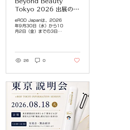
Beyond Beauty
2026年8月31日（月）
会場 熊本県菊池郡菊陽町
Tokyo 2026 出展のお
津久礼153-3 スケジュー
知らせ
ル 13:30〜14:30 製品
eROD Japanは、2026
説明会製品の特徴や使用方
年9月30日（水）から10
法について、わかりやすく
月2日（金）までの3日
ご説明いたします。
間、東京ビッグサイトで開
14:30〜17:30 体験会・
催される「Beyond
血流観察・個別相談 製品
Beauty Tokyo 2026」
体験・ご相談 血流観察体
に出展いたします。 会場で
験 事業相談 ご自身で製品
は、eRODのFuture
26
0
をご体験いただきながら、
Wellnessの考え方や製品
導入や活用方法についても
をご紹介するとともに、実
お気軽に...
際に製品をご体験いただき
ながらご相談いただけま
す。 開催概要 展示会名：
Beyond Beauty Tokyo
2026 会期：2026年9
月30日（水）～10月2日
（金）10:00-17:00 会
場：東京ビッグサイト 西1
ホール ブース番号：C-08
eROD Japanは、